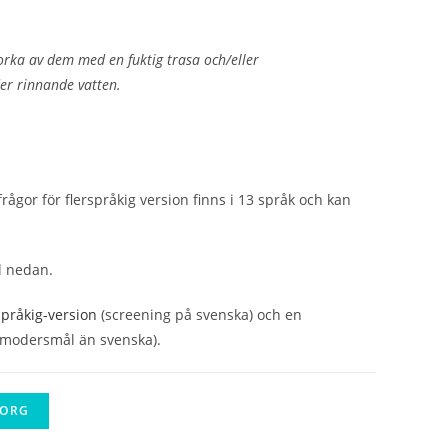
orka av dem med en fuktig trasa och/eller
der rinnande vatten.
ågor för flerspråkig version finns i 13 språk och kan
l nedan.
pråkig-version
(screening på svenska) och en
 modersmål än svenska).
KORG