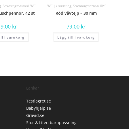
g
,
Screeningmaterial BVC
BVC | Landsting
,
Screeningmaterial BVC
uschpennor, 42 st
Röd vävtejp – 30 mm
19.00
kr
79.00
kr
ill i varukorg
Lägg till i varukorg
Länkar
Testlagret.se
Babyhjälp.se
Gravid.se
Stor & Liten barnpassning