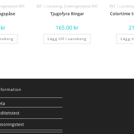
ningmaterial BVC
BVC | Landsting
,
Screeningmaterial BVC
BVC | Landstin
ngspåse
Tjugofyra Ringar
Colortime t
0
kr
165.00
kr
2
arukorg
Lägg till i varukorg
Lägg t
nformation
eta
ditetstest
ssningstest