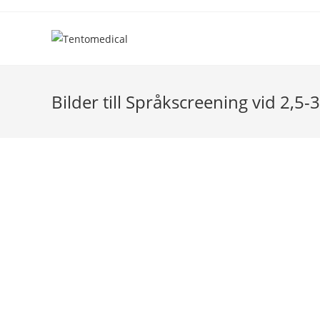
Hoppa
till
innehållet
Bilder till Språkscreening vid 2