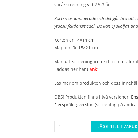
språkscreening vid 2,5-3 år.
Korten är laminerade och det går bra att t
ytdesinfektionsmedel. De kan EJ sköljas un
Korten är 14×14 cm
Mappen är 15×21 cm
Manual, screeningprotokoll och föräldrafr
laddas ner här (
länk
).
Läs mer om produkten och dess innehål
OBS! Produkten finns i två versioner:
Ens
Flerspråkig-version
(screening på andra
Bilder
LÄGG TILL I VARU
till