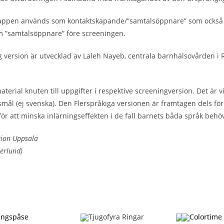
nappen används som kontaktskapande/”samtalsöppnare” som också h
om ”samtalsöppnare” före screeningen.
g version är utvecklad av Laleh Nayeb, centrala barnhälsovården i
ial knuten till uppgifter i respektive screeningversion. Det är vik
l (ej svenska). Den Flerspråkiga versionen är framtagen dels för 
för att minska inlärningseffekten i de fall barnets båda språk behö
gion Uppsala
terlund)