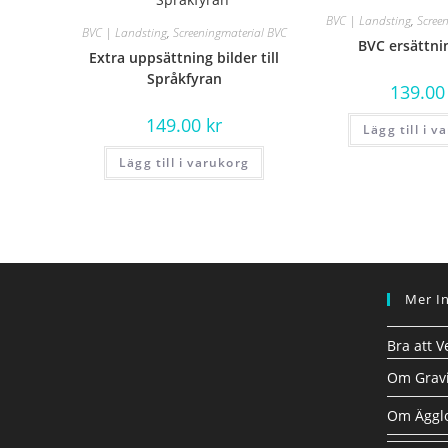
BVC | Landsting
,
Scree
BVC | Landsting
,
Screeningmaterial BVC
BVC ersättni
Extra uppsättning bilder till
Språkfyran
139.0
149.00
kr
Lägg till i v
Lägg till i varukorg
Mer I
Bra att V
Om Gravi
Om Ägglo