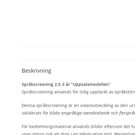
Beskrivning
Språkscreening 2,5-3 år ”Uppsalamodellen”
Språkscreening används för tidig upptäckt av språkstörn
Denna språkscreening är en vidareutveckling av den ur
validerats för både
enspråkiga svensktalande
och
flerspr
För bedömningsmaterial används bilder eftersom det hade 
utan större risk att dras i en leksituation (enl. West