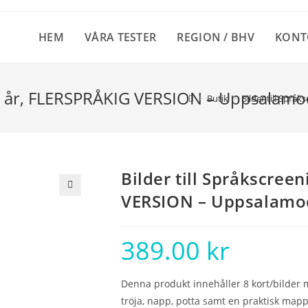
HEM
VÅRA TESTER
REGION / BHV
KONT
,5-3 år, FLERSPRÅKIG VERSION – Uppsalamo
>
Butik
>
Bilder till Spr
Bilder till Språkscree
VERSION – Uppsalamo
🔍
389.00
kr
Denna produkt innehåller 8 kort/bilder m
tröja, napp, potta samt en praktisk mapp