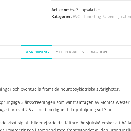
Språkscreening
vid
Artikelnr:
bvc2-uppsala-fler
2,5-
Kategorier:
BVC | Landsting
,
Screeningmateri
3
år,
FLERSPRÅKIG
VERSION
BESKRIVNING
YTTERLIGARE INFORMATION
-
Uppsalamodellen
mängd
ingar och eventuella framtida neuropsykiatriska svårigheter.
sprungliga 3-årsscreeningen som var framtagen av Monica Westerl
åkiga
barn vid 2,5 år med möjlighet till uppföljning vid 3 år.
visat sig att bilder gjorde det lättare för sjuksköterskor att hål
erlunds utvärderingen i samband med framtagandet av den ursprungli