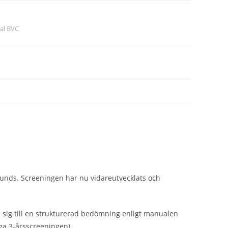
al BVC
unds. Screeningen har nu vidareutvecklats och
la sig till en strukturerad bedömning enligt manualen
ga 3-årsscreeningen).