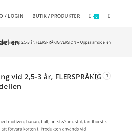
O / LOGIN
BUTIK / PRODUKTER
SLÅ
0
PÅ/AV
dellen
åkscreening vid 2,5-3 år, FLERSPRÅKIG VERSION – Uppsalamodellen
WEBBPLATS
ning vid 2,5-3 år, FLERSPRÅKIG
dellen
ed motiven; banan, boll, borste/kam, stol, tandborste,
 att förvara korten i. Produkten används vid