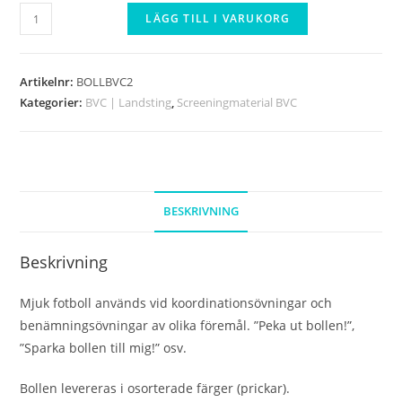
Fotboll
LÄGG TILL I VARUKORG
-
Mjuk
mängd
Artikelnr:
BOLLBVC2
Kategorier:
BVC | Landsting
,
Screeningmaterial BVC
BESKRIVNING
Beskrivning
Mjuk fotboll används vid koordinationsövningar och
benämningsövningar av olika föremål. ”Peka ut bollen!”,
”Sparka bollen till mig!” osv.
Bollen levereras i osorterade färger (prickar).