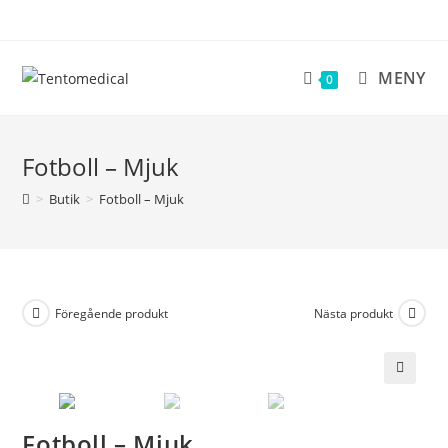
Hoppa
till
innehållet
MENY
0
Fotboll – Mjuk
>
Butik
>
Fotboll – Mjuk
Föregående produkt
Nästa produkt
🔍
Fotboll – Mjuk