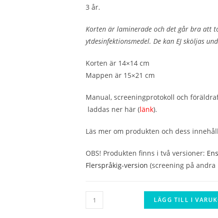
3 år.
Korten är laminerade och det går bra att t
ytdesinfektionsmedel. De kan EJ sköljas un
Korten är 14×14 cm
Mappen är 15×21 cm
Manual, screeningprotokoll och föräldrafr
laddas ner här (
länk
).
Läs mer om produkten och dess innehål
OBS! Produkten finns i två versioner:
Ens
Flerspråkig-version
(screening på andra
Bilder
LÄGG TILL I VARU
för