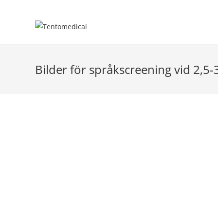
Hoppa
till
innehållet
Bilder för språkscreening vid 2,