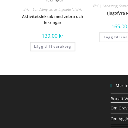
BVC | Landsting
,
Scree
BVC | Landsting
,
Screeningmaterial BVC
Tjugofyra 
Aktivitetsleksak med zebra och
lekringar
165.0
139.00
kr
Lägg till i v
Lägg till i varukorg
Mer I
Bra att V
Om Gravi
Om Ägglo