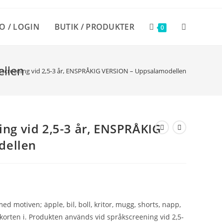
O / LOGIN
BUTIK / PRODUKTER
SLÅ
0
PÅ/AV
ellen
åkscreening vid 2,5-3 år, ENSPRÅKIG VERSION – Uppsalamodellen
WEBBPLATS
ing vid 2,5-3 år, ENSPRÅKIG
dellen
d motiven; äpple, bil, boll, kritor, mugg, shorts, napp,
korten i. Produkten används vid språkscreening vid 2,5-