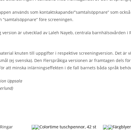
nappen används som kontaktskapande/”samtalsöppnare” som också h
om ”samtalsöppnare” före screeningen.
g version är utvecklad av Laleh Nayeb, centrala barnhälsovården i
ial knuten till uppgifter i respektive screeningversion. Det är vik
l (ej svenska). Den Flerspråkiga versionen är framtagen dels för 
för att minska inlärningseffekten i de fall barnets båda språk behö
gion Uppsala
terlund)