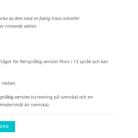
orka av dem med en fuktig trasa och/eller
der rinnande vatten.
ågor för flerspråkig version finns i 13 språk och kan
l nedan.
pråkig-version
(screening på svenska) och en
 modersmål än svenska).
KORG