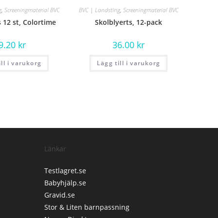
g
,
Screeningmaterial BVC
BVC | Landsting
,
Screeningmaterial BVC
 12 st, Colortime
Skolblyerts, 12-pack
9.20
kr
36.00
kr
ill i varukorg
Lägg till i varukorg
Länkar
Testlagret.se
Babyhjälp.se
Gravid.se
Stor & Liten barnpassning