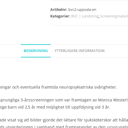
språkscreening
vid
Artikelnr:
bvc2-uppsala-en
2,5-
Kategorier:
BVC | Landsting
,
Screeningmateri
3
år,
ENSPRÅKIG
VERSION
BESKRIVNING
YTTERLIGARE INFORMATION
-
Uppsalamodellen
mängd
ingar och eventuella framtida neuropsykiatriska svårigheter.
sprungliga 3-årsscreeningen som var framtagen av Monica Westerl
åkiga
barn vid 2,5 år med möjlighet till uppföljning vid 3 år.
visat sig att bilder gjorde det lättare för sjuksköterskor att hål
erlunds utvärderingen i samband med framtagandet av den ursprungli