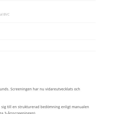
al BVC
unds. Screeningen har nu vidareutvecklats och
la sig till en strukturerad bedömning enligt manualen
ga 3-årsscreeningen).