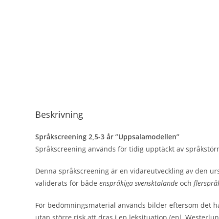
Beskrivning
Språkscreening 2,5-3 år ”Uppsalamodellen”
Språkscreening används för tidig upptäckt av språkstörn
Denna språkscreening är en vidareutveckling av den ur
validerats för både
enspråkiga svensktalande
och
flerspr
För bedömningsmaterial används bilder eftersom det hade 
utan större risk att dras i en leksituation (enl. West