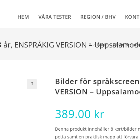
HEM
VÅRA TESTER
REGION / BHV
KONT
5-3 år, ENSPRÅKIG VERSION – Uppsalamod
>
Butik
>
Bilder för spr
Bilder för språkscreen
VERSION – Uppsalamo
🔍
389.00
kr
Denna produkt innehåller 8 kort/bilder me
potta samt en praktisk mapp att förvara 