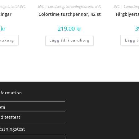
ningmaterial BVC
BVC | Landsting
,
Screeningmaterial BVC
BVC | Landstin
Ringar
Colortime tuschpennor, 42 st
Färgblyerts
0
kr
219.00
kr
3
arukorg
Lägg till i varukorg
Lägg t
nformation
eta
ditetstest
ssningstest