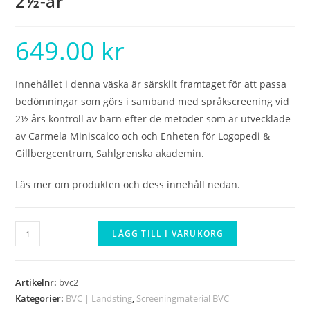
2½-år
649.00
kr
Innehållet i denna väska är särskilt framtaget för att passa
bedömningar som görs i samband med språkscreening vid
2½ års kontroll av barn efter de metoder som är utvecklade
av Carmela Miniscalco och och Enheten för Logopedi &
Gillbergcentrum, Sahlgrenska akademin.
Läs mer om produkten och dess innehåll nedan.
Testmaterial
LÄGG TILL I VARUKORG
för
språkscreening
2½-
Artikelnr:
bvc2
år
Kategorier:
BVC | Landsting
,
Screeningmaterial BVC