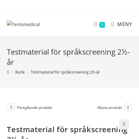
Hoppa
till
innehållet
MENY
0
Testmaterial för språkscreening 2½-
år
>
Butik
>
Testmaterial för språkscreening 2½-år
Föregående produkt
Nästa produkt
Testmaterial för språkscreening
🔍