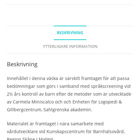
mängd
BESKRIVNING
YTTERLIGARE INFORMATION
Beskrivning
Innehållet i denna väska är särskilt framtaget för att passa
bedömningar som görs i samband med språkscreening vid
2½ års kontroll av barn efter de metoder som är utvecklade
av Carmela Miniscalco och och Enheten för Logopedi &
Gillbergcentrum, Sahlgrenska akademin.
Materialet är framtaget i nära samarbete med
vårdutvecklare vid Kunskapscentrum för Barnhälsovård,
Region Skåne i Malmö.