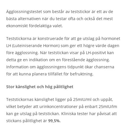
Ägglossningstestet som består av teststickor är ett av de
bästa alternativen när du testar ofta och också det mest
ekonomiskt fördelaktiga valet.
Teststickorna är konstruerade för att ge utslag på hormonet
LH (Luteiniserande Hormon) som ger ett högre värde dagen
före ägglossning. När teststickan visar på LH-positivt kan
detta ge en indikation om en förestående ägglossning.
Information om ägglossningens tidpunkt ökar chanserna
för att kunna planera tillfället för befruktning.
Stor känslighet och hög pålitlighet
Teststickornas känslighet ligger på 25mIU/ml och uppåt,
vilket betyder att urinkoncentrationer på enbart 25mIU/lm
kan ge utslag på teststickan. Kliniska tester har påvisat att
stickans pålitlighet är
99,5%.