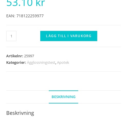
53.10
kr
EAN: 718122259977
Ägglossningstest
LÄGG TILL I VARUKORG
Sticka
14
pack
Artikelnr:
25997
mängd
Kategorier:
Ägglossningstest
,
Apotek
BESKRIVNING
Beskrivning