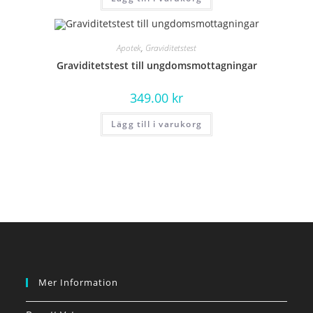
Apotek
,
Graviditetstest
Graviditetstest till ungdomsmottagningar
349.00
kr
Lägg till i varukorg
Mer Information