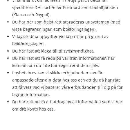
Vi lämnar ut din adress till tredje part, i detta fall
speditören DHL och/eller Postnord samt betaltjänsten
(Klarna och Paypal).
Du har när som helst rätt att raderas ur systemen (med
vissa begränsningar, som bokföringslagen).
Vi lagrar dina uppgifter vid köp i 7 år på grund av
bokföringslagen.
Du har rätt att klaga till tillsynsmyndighet.
Du har rätt att få reda på varifrån informationen har
kommit, om du inte har registrerat den själv.
I nyhetsbrev kan vi skicka erbjudanden som är
anpassade efter din data hos oss och att du då har rätt
att få veta vad vi baserar våra erbjudanden till dig på för
lagrad information.
Du har rätt att få ett utdrag av all information som vi har
om ditt konto hos oss.