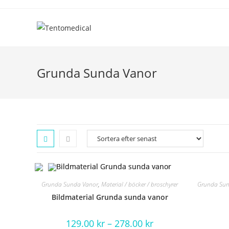
Hoppa
till
innehållet
Grunda Sunda Vanor
Grunda Sunda Vanor
,
Material / böcker / broschyrer
Grunda Sun
Bildmaterial Grunda sunda vanor
129.00
kr
–
278.00
kr