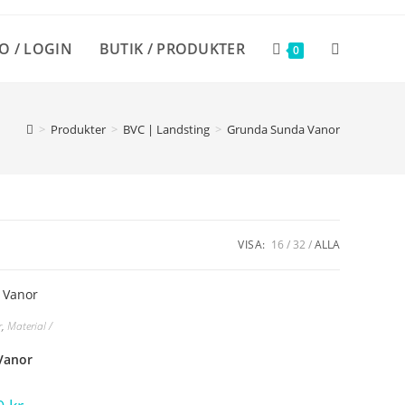
O / LOGIN
BUTIK / PRODUKTER
SLÅ
0
PÅ/AV
>
Produkter
>
BVC | Landsting
>
Grunda Sunda Vanor
WEBBPLATS
VISA:
16
32
ALLA
r
,
Material /
Vanor