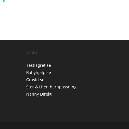
00
kr
Länkar
Testlagret.se
Babyhjälp.se
Gravid.se
Stor & Liten barnpassning
Nanny Direkt