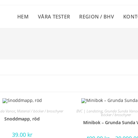
HEM
VÅRA TESTER
REGION / BHV
KONT
da Vanor
,
Material / böcker / broschyrer
BVC | Landsting
,
Grunda Sunda Vano
böcker / broschyrer
Snoddmapp, röd
Minibok – Grunda Sunda 
39.00
kr