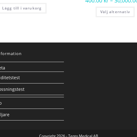
400.00
kr
–
30,000.
Lägg till i varukorg
Välj alternativ
nformation
eta
ditetstest
ssningstest
o
ljare
Copyright 2026 - Tento Medical AB