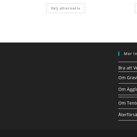
Välj alternativ
Mer I
Bra att V
Om Gravi
Om Ägglo
Om Tent
Återförsä